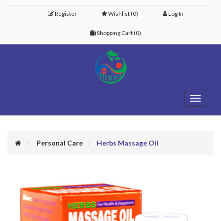
Register
Wishlist
(0)
Log In
Shopping Cart
(0)
Toggle
navigati
Personal Care
Herbs Massage Oil